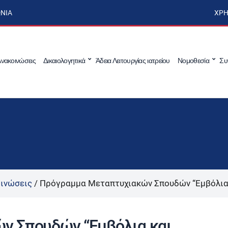
ΩΝΊΑ
ΧΡΉ
νακοινώσεις
Δικαιολογητικά
Άδεια Λειτουργίας ιατρείου
Νομοθεσία
Συ
ινώσεις
/
Πρόγραμμα Μεταπτυχιακών Σπουδών “Εμβόλια
ν Σπουδών “Εμβόλια και