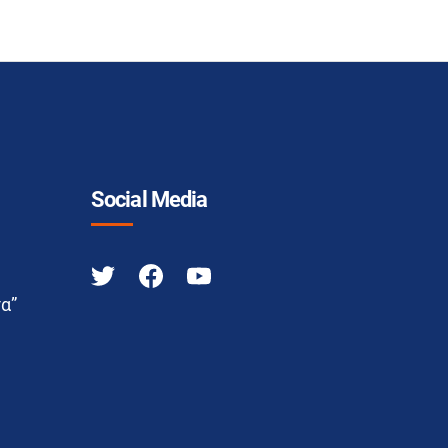
Social Media
α”