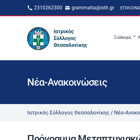
2310262300
grammatia@isth.gr
ΕΠΙΚΟΙΝ
Σύλλογος
Α
Νέα-Ανακοινώσεις
Ιατρικός Σύλλογος Θεσσαλονίκης
/
Νέα-Ανακο
Πρόγραμμα Μεταπτυχιακώ