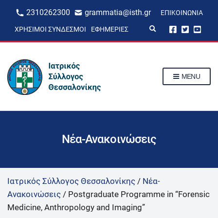
2310262300
grammatia@isth.gr
ΕΠΙΚΟΙΝΩΝΊΑ
E
ΧΡΉΣΙΜΟΙ ΣΎΝΔΕΣΜΟΙ
ΕΦΗΜΕΡΊΕΣ
x
p
a
n
d
s
MENU
e
a
r
c
h
f
o
r
Νέα-Ανακοινώσεις
m
Ιατρικός Σύλλογος Θεσσαλονίκης
/
Νέα-
Ανακοινώσεις
/
Postgraduate Programme in “Forensic
Medicine, Anthropology and Imaging”