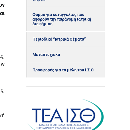
ων
αι
Φόρμα για καταγγελίες που
αφορούν την παράνομη ιατρική
διαφήμιση
Περιοδικό “Ιατρικά Θέματα”
Μεταπτυχιακά
ς,
ών
Προσφορές για τα μέλη του Ι.Σ.Θ
ς,
κή