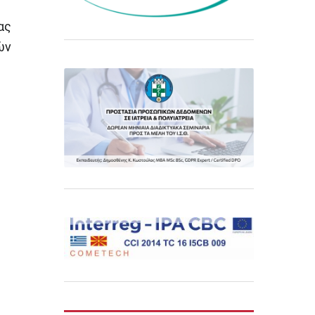
ας
ών