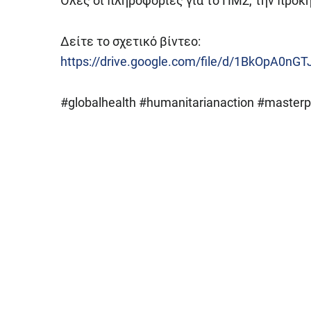
Όλες οι πληροφορίες για το ΠΜΣ, την προκή
Δείτε το σχετικό βίντεο:
https://drive.google.com/file/d/1BkOpA0n
#globalhealth #humanitarianaction #maste