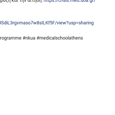
ρυξη και την αίτηση:
https://crisis.med.uoa.gr/
GTJSdiL3rgvmaso7w8sILKf5F/view?usp=sharing
rprogramme #nkua #medicalschoolathens