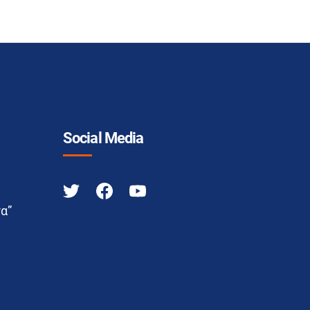
Social Media
α”