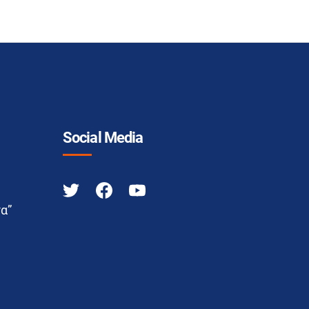
Social Media
α”