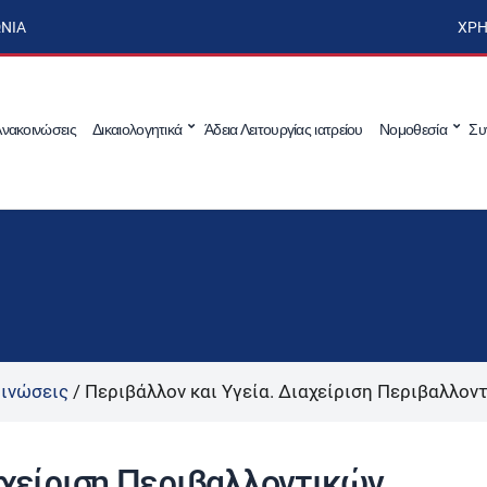
ΩΝΊΑ
ΧΡΉ
νακοινώσεις
Δικαιολογητικά
Άδεια Λειτουργίας ιατρείου
Νομοθεσία
Συ
ινώσεις
/
Περιβάλλον και Υγεία. Διαχείριση Περιβαλλον
αχείριση Περιβαλλοντικών