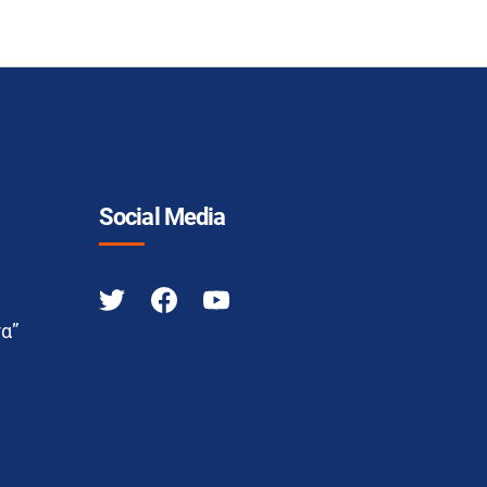
Social Media
α”