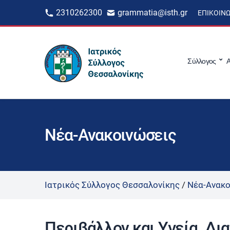
2310262300
grammatia@isth.gr
ΕΠΙΚΟΙΝ
Σύλλογος
Α
Νέα-Ανακοινώσεις
Ιατρικός Σύλλογος Θεσσαλονίκης
/
Νέα-Ανακο
Περιβάλλον και Υγεία. Δι