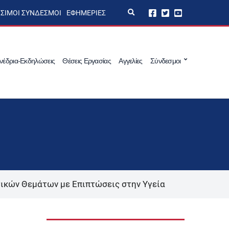
E
ΣΙΜΟΙ ΣΎΝΔΕΣΜΟΙ
ΕΦΗΜΕΡΊΕΣ
x
p
a
n
d
s
νέδρια-Εκδηλώσεις
Θέσεις Εργασίας
Αγγελίες
Σύνδεσμοι
e
a
r
c
h
f
o
r
m
τικών Θεμάτων με Επιπτώσεις στην Υγεία