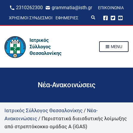
2310262300
grammatia@isth.gr
ΕΠΙΚΟΙΝΩΝΊΑ
E
ΧΡΉΣΙΜΟΙ ΣΎΝΔΕΣΜΟΙ
ΕΦΗΜΕΡΊΕΣ
x
p
a
n
d
s
MENU
e
a
r
c
h
f
o
r
Νέα-Ανακοινώσεις
m
Ιατρικός Σύλλογος Θεσσαλονίκης
/
Νέα-
Ανακοινώσεις
/
Περιστατικά διεισδυτικής λοίμωξης
από στρεπτόκοκκο ομάδας Α (iGAS)