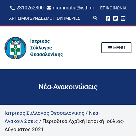
2310262300
grammatia@isth.gr
ΕΠΙΚΟΙΝΩΝΊΑ
E
ΧΡΉΣΙΜΟΙ ΣΎΝΔΕΣΜΟΙ
ΕΦΗΜΕΡΊΕΣ
x
p
a
n
d
s
MENU
e
a
r
c
h
f
o
r
Νέα-Ανακοινώσεις
m
Ιατρικός Σύλλογος Θεσσαλονίκης
/
Νέα-
Ανακοινώσεις
/
Περιοδικό Αχαϊκή Ιατρική Ιούλιος-
Αύγουστος 2021