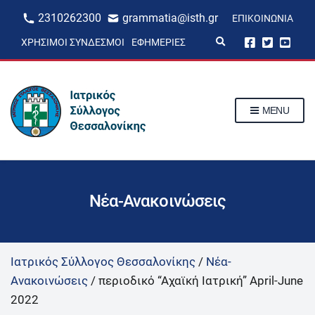
2310262300
grammatia@isth.gr
ΕΠΙΚΟΙΝΩΝΊΑ
E
ΧΡΉΣΙΜΟΙ ΣΎΝΔΕΣΜΟΙ
ΕΦΗΜΕΡΊΕΣ
x
p
a
n
d
s
MENU
e
a
r
c
h
f
o
r
Νέα-Ανακοινώσεις
m
Ιατρικός Σύλλογος Θεσσαλονίκης
/
Νέα-
Ανακοινώσεις
/
περιοδικό “Αχαϊκή Ιατρική” April-June
2022