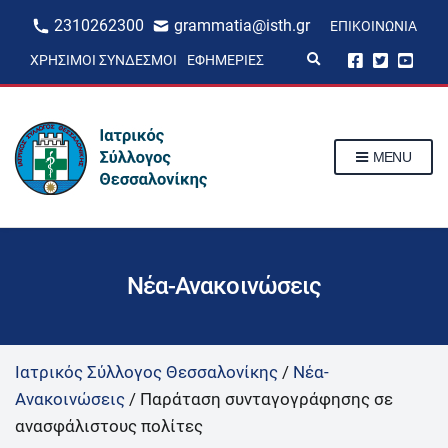
2310262300
grammatia@isth.gr
ΕΠΙΚΟΙΝΩΝΊΑ
E
ΧΡΉΣΙΜΟΙ ΣΎΝΔΕΣΜΟΙ
ΕΦΗΜΕΡΊΕΣ
x
p
a
n
d
s
MENU
e
a
r
c
h
f
o
r
Νέα-Ανακοινώσεις
m
Ιατρικός Σύλλογος Θεσσαλονίκης
/
Νέα-
Ανακοινώσεις
/
Παράταση συνταγογράφησης σε
ανασφάλιστους πολίτες