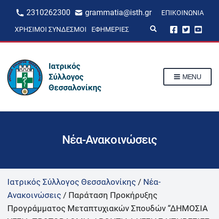
2310262300
grammatia@isth.gr
ΕΠΙΚΟΙΝΩΝΊΑ
E
ΧΡΉΣΙΜΟΙ ΣΎΝΔΕΣΜΟΙ
ΕΦΗΜΕΡΊΕΣ
x
p
a
n
d
s
MENU
e
a
r
c
h
f
o
r
Νέα-Ανακοινώσεις
m
Ιατρικός Σύλλογος Θεσσαλονίκης
/
Νέα-
Ανακοινώσεις
/
Παράταση Προκήρυξης
Προγράμματος Μεταπτυχιακών Σπουδών “ΔΗΜΟΣΙΑ