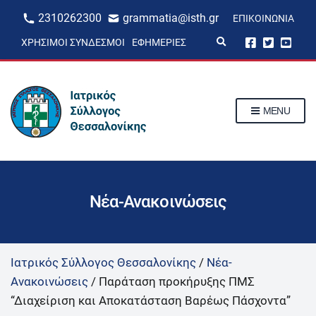
2310262300
grammatia@isth.gr
ΕΠΙΚΟΙΝΩΝΊΑ
E
ΧΡΉΣΙΜΟΙ ΣΎΝΔΕΣΜΟΙ
ΕΦΗΜΕΡΊΕΣ
x
p
a
n
d
s
MENU
e
a
r
c
h
f
o
r
Νέα-Ανακοινώσεις
m
Ιατρικός Σύλλογος Θεσσαλονίκης
/
Νέα-
Ανακοινώσεις
/
Παράταση προκήρυξης ΠΜΣ
“Διαχείριση και Αποκατάσταση Βαρέως Πάσχοντα”