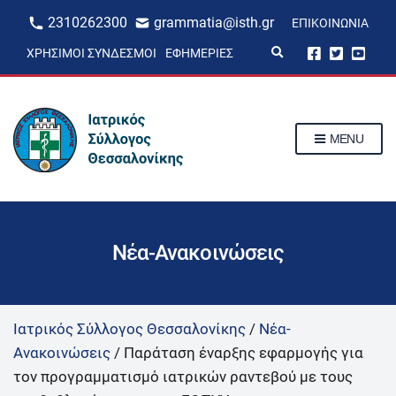
2310262300
grammatia@isth.gr
ΕΠΙΚΟΙΝΩΝΊΑ
E
ΧΡΉΣΙΜΟΙ ΣΎΝΔΕΣΜΟΙ
ΕΦΗΜΕΡΊΕΣ
x
p
a
n
d
s
MENU
e
a
r
c
h
f
o
r
Νέα-Ανακοινώσεις
m
Ιατρικός Σύλλογος Θεσσαλονίκης
/
Νέα-
Ανακοινώσεις
/
Παράταση έναρξης εφαρμογής για
τον προγραμματισμό ιατρικών ραντεβού με τους