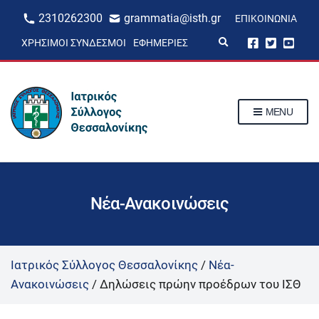
2310262300
grammatia@isth.gr
ΕΠΙΚΟΙΝΩΝΊΑ
E
ΧΡΉΣΙΜΟΙ ΣΎΝΔΕΣΜΟΙ
ΕΦΗΜΕΡΊΕΣ
x
p
a
n
d
s
MENU
e
a
r
c
h
f
o
r
Νέα-Ανακοινώσεις
m
Ιατρικός Σύλλογος Θεσσαλονίκης
/
Νέα-
Ανακοινώσεις
/
Δηλώσεις πρώην προέδρων του ΙΣΘ