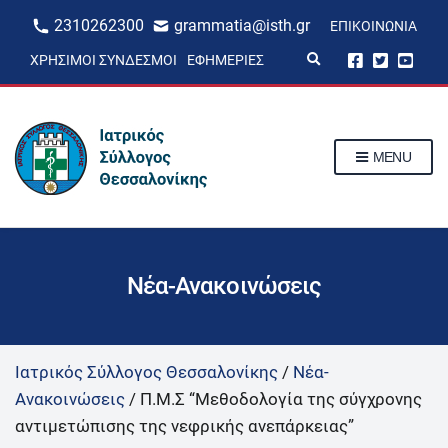
2310262300
grammatia@isth.gr
ΕΠΙΚΟΙΝΩΝΊΑ
E
ΧΡΉΣΙΜΟΙ ΣΎΝΔΕΣΜΟΙ
ΕΦΗΜΕΡΊΕΣ
x
p
a
n
d
s
MENU
e
a
r
c
h
f
o
r
Νέα-Ανακοινώσεις
m
Ιατρικός Σύλλογος Θεσσαλονίκης
/
Νέα-
Ανακοινώσεις
/
Π.Μ.Σ “Μεθοδολογία της σύγχρονης
αντιμετώπισης της νεφρικής ανεπάρκειας”