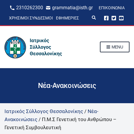
2310262300
grammatia@isth.gr
ΕΠΙΚΟΙΝΩΝΊΑ
E
ΧΡΉΣΙΜΟΙ ΣΎΝΔΕΣΜΟΙ
ΕΦΗΜΕΡΊΕΣ
x
p
a
n
d
s
MENU
e
a
r
c
h
f
o
r
Νέα-Ανακοινώσεις
m
Ιατρικός Σύλλογος Θεσσαλονίκης
/
Νέα-
Ανακοινώσεις
/
Π.Μ.Σ Γενετική του Ανθρώπου –
Γενετική Συμβουλευτική