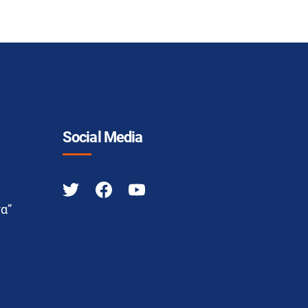
Social Media
α”