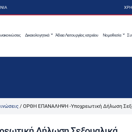
ΩΝΊΑ
ΧΡΉ
νακοινώσεις
Δικαιολογητικά
Άδεια Λειτουργίας ιατρείου
Νομοθεσία
Συ
ινώσεις
/
ΟΡΘΗ ΕΠΑΝΑΛΗΨΗ -Υποχρεωτική Δήλωση Σεξ
εωτική Δήλωση Σεξουαλικά