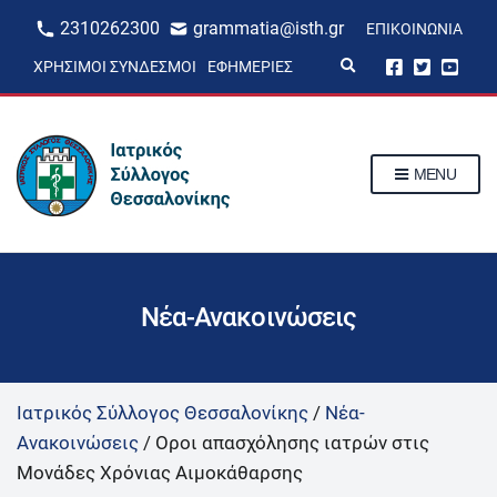
2310262300
grammatia@isth.gr
ΕΠΙΚΟΙΝΩΝΊΑ
E
ΧΡΉΣΙΜΟΙ ΣΎΝΔΕΣΜΟΙ
ΕΦΗΜΕΡΊΕΣ
x
p
a
n
d
s
MENU
e
a
r
c
h
f
o
r
Νέα-Ανακοινώσεις
m
Ιατρικός Σύλλογος Θεσσαλονίκης
/
Νέα-
Ανακοινώσεις
/
Οροι απασχόλησης ιατρών στις
Μονάδες Χρόνιας Αιμοκάθαρσης