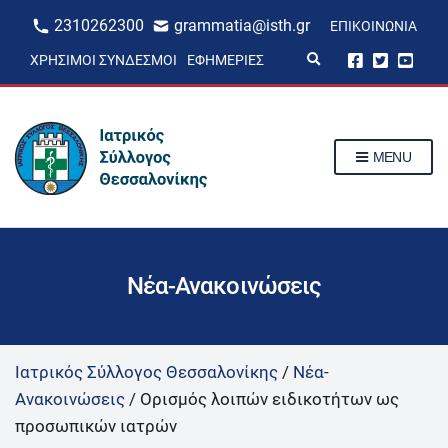
2310262300
grammatia@isth.gr
ΕΠΙΚΟΙΝΩΝΊΑ
E
ΧΡΉΣΙΜΟΙ ΣΎΝΔΕΣΜΟΙ
ΕΦΗΜΕΡΊΕΣ
x
p
a
n
d
s
MENU
e
a
r
c
h
f
o
r
Νέα-Ανακοινώσεις
m
Ιατρικός Σύλλογος Θεσσαλονίκης
/
Νέα-
Ανακοινώσεις
/
Ορισμός λοιπών ειδικοτήτων ως
προσωπικών ιατρών