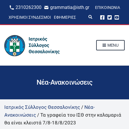
2310262300
grammatia@isth.gr
ΕΠΙΚΟΙΝΩΝΊΑ
E
ΧΡΉΣΙΜΟΙ ΣΎΝΔΕΣΜΟΙ
ΕΦΗΜΕΡΊΕΣ
x
p
a
n
d
s
MENU
e
a
r
c
h
f
o
r
Νέα-Ανακοινώσεις
m
Ιατρικός Σύλλογος Θεσσαλονίκης
/
Νέα-
Ανακοινώσεις
/
Τα γραφεία του ΙΣΘ στην καλαμαριά
θα είναι κλειστά 7/8-18/8/2023