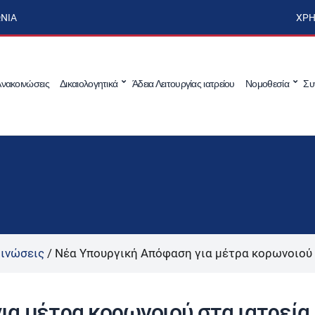
ΩΝΊΑ
ΧΡΉ
νακοινώσεις
Δικαιολογητικά
Άδεια Λειτουργίας ιατρείου
Νομοθεσία
Συ
ινώσεις
/
Νέα Υπουργική Απόφαση για μέτρα κορωνοιού 
ια μέτρα κορωνοιού στα ιατρεία