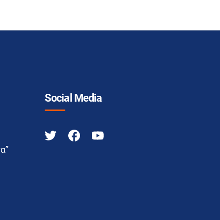
Social Media
α”