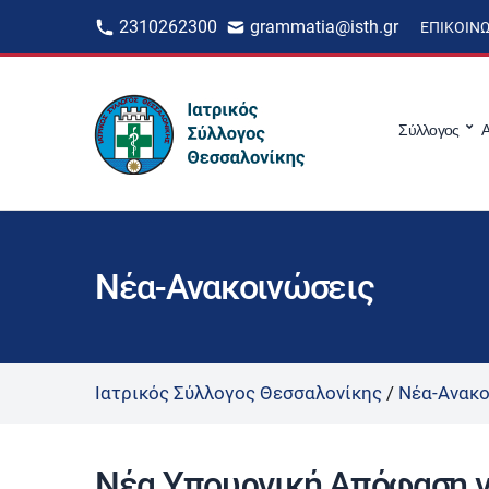
2310262300
grammatia@isth.gr
ΕΠΙΚΟΙΝ
Σύλλογος
Α
Νέα-Ανακοινώσεις
Ιατρικός Σύλλογος Θεσσαλονίκης
/
Νέα-Ανακο
Νέα Υπουργική Απόφαση γ