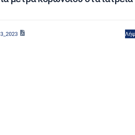
Λή
03_2023