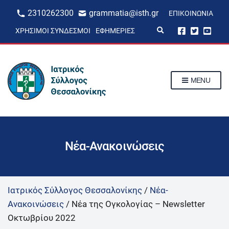
2310262300
grammatia@isth.gr
ΕΠΙΚΟΙΝΩΝΊΑ
E
ΧΡΉΣΙΜΟΙ ΣΎΝΔΕΣΜΟΙ
ΕΦΗΜΕΡΊΕΣ
x
p
a
n
d
s
MENU
e
a
r
c
h
f
o
r
Νέα-Ανακοινώσεις
m
Ιατρικός Σύλλογος Θεσσαλονίκης
/
Νέα-
Ανακοινώσεις
/
Νέa της Ογκολογίας – Newsletter
Οκτωβρίου 2022