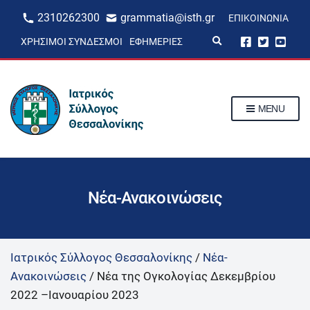
2310262300
grammatia@isth.gr
ΕΠΙΚΟΙΝΩΝΊΑ
E
ΧΡΉΣΙΜΟΙ ΣΎΝΔΕΣΜΟΙ
ΕΦΗΜΕΡΊΕΣ
x
p
a
n
d
s
MENU
e
a
r
c
h
f
o
r
Νέα-Ανακοινώσεις
m
Ιατρικός Σύλλογος Θεσσαλονίκης
/
Νέα-
Ανακοινώσεις
/
Νέα της Ογκολογίας Δεκεμβρίου
2022 –Ιανουαρίου 2023