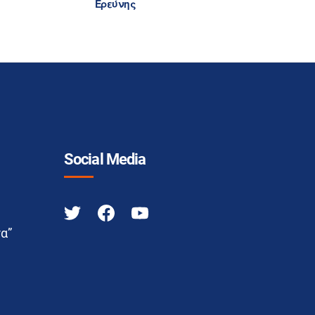
Ερεύνης
Social Media
α”