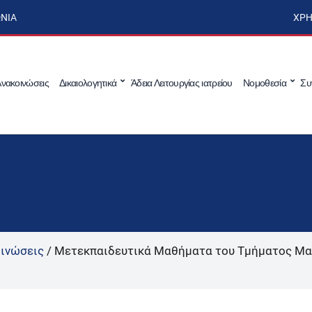
ΩΝΊΑ
ΧΡΉ
νακοινώσεις
Δικαιολογητικά
Άδεια Λειτουργίας ιατρείου
Νομοθεσία
Συ
ινώσεις
/
Μετεκπαιδευτικά Μαθήματα του Τμήματος Μαι