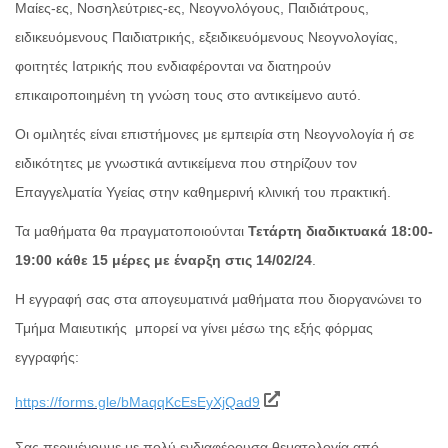
Μαίες-ες, Νοσηλεύτριες-ες, Νεογνολόγους, Παιδιάτρους,
ειδικευόμενους Παιδιατρικής, εξειδικευόμενους Νεογνολογίας,
φοιτητές Ιατρικής που ενδιαφέρονται να διατηρούν
επικαιροποιημένη τη γνώση τους στο αντικείμενο αυτό.
Οι ομιλητές είναι επιστήμονες με εμπειρία στη Νεογνολογία ή σε
ειδικότητες με γνωστικά αντικείμενα που στηρίζουν τον
Επαγγελματία Υγείας στην καθημερινή κλινική του πρακτική.
Τα μαθήματα θα πραγματοποιούνται
Τετάρτη διαδικτυακά 18:00-
19:00 κάθε 15 μέρες με έναρξη στις 14/02/24
.
Η εγγραφή σας στα απογευματινά μαθήματα που διοργανώνει το
Τμήμα Μαιευτικής μπορεί να γίνει μέσω της εξής φόρμας
εγγραφής:
https://forms.gle/bMaqqKcEsEyXjQad9
Σας περιμένουμε με πολύ ενδιαφέρουσα θεματολογία από