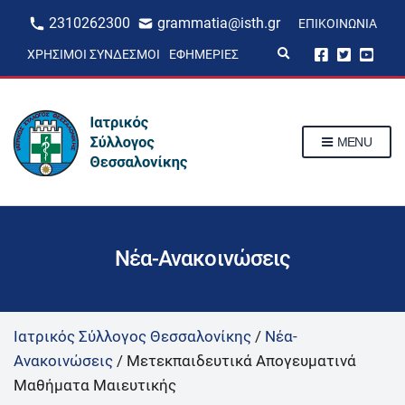
2310262300
grammatia@isth.gr
ΕΠΙΚΟΙΝΩΝΊΑ
E
ΧΡΉΣΙΜΟΙ ΣΎΝΔΕΣΜΟΙ
ΕΦΗΜΕΡΊΕΣ
x
p
a
n
d
s
MENU
e
a
r
c
h
f
o
r
Νέα-Ανακοινώσεις
m
Ιατρικός Σύλλογος Θεσσαλονίκης
/
Νέα-
Ανακοινώσεις
/
Μετεκπαιδευτικά Απογευματινά
Μαθήματα Μαιευτικής