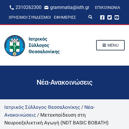
2310262300
grammatia@isth.gr
ΕΠΙΚΟΙΝΩΝΊΑ
E
ΧΡΉΣΙΜΟΙ ΣΎΝΔΕΣΜΟΙ
ΕΦΗΜΕΡΊΕΣ
x
p
a
n
d
s
MENU
e
a
r
c
h
f
o
r
Νέα-Ανακοινώσεις
m
Ιατρικός Σύλλογος Θεσσαλονίκης
/
Νέα-
Ανακοινώσεις
/
Μετεκπαίδευση στη
Νευροεξελικτική Αγωγή (ΝDT BASIC BOBATH)