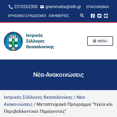
2310262300
grammatia@isth.gr
ΕΠΙΚΟΙΝΩΝΊΑ
E
ΧΡΉΣΙΜΟΙ ΣΎΝΔΕΣΜΟΙ
ΕΦΗΜΕΡΊΕΣ
x
p
a
n
d
s
MENU
e
a
r
c
h
f
o
r
Νέα-Ανακοινώσεις
m
Ιατρικός Σύλλογος Θεσσαλονίκης
/
Νέα-
Ανακοινώσεις
/
Μεταπτυχιακό Πρόγραμμα “Υγεία και
Περιβαλλοντικοί Παράγοντες”