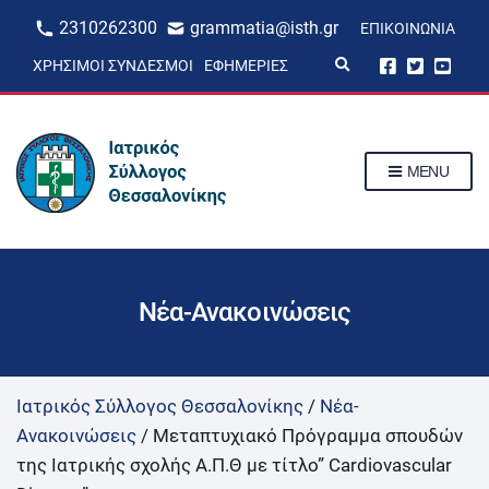
2310262300
grammatia@isth.gr
ΕΠΙΚΟΙΝΩΝΊΑ
E
ΧΡΉΣΙΜΟΙ ΣΎΝΔΕΣΜΟΙ
ΕΦΗΜΕΡΊΕΣ
x
p
a
n
d
s
MENU
e
a
r
c
h
f
o
r
Νέα-Ανακοινώσεις
m
Ιατρικός Σύλλογος Θεσσαλονίκης
/
Νέα-
Ανακοινώσεις
/
Μεταπτυχιακό Πρόγραμμα σπουδών
της Ιατρικής σχολής Α.Π.Θ με τίτλο” Cardiovascular