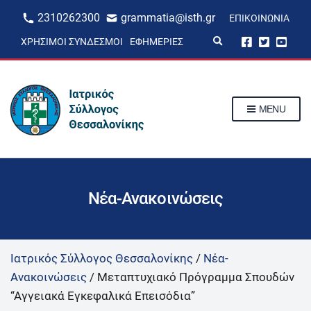
2310262300
grammatia@isth.gr
ΕΠΙΚΟΙΝΩΝΊΑ
E
ΧΡΉΣΙΜΟΙ ΣΎΝΔΕΣΜΟΙ
ΕΦΗΜΕΡΊΕΣ
x
p
a
n
d
s
MENU
e
a
r
c
h
f
o
r
Νέα-Ανακοινώσεις
m
Ιατρικός Σύλλογος Θεσσαλονίκης
/
Νέα-
Ανακοινώσεις
/
Μεταπτυχιακό Πρόγραμμα Σπουδών
“Αγγειακά Εγκεφαλικά Επεισόδια”