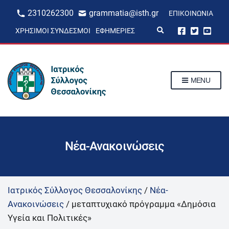
2310262300
grammatia@isth.gr
ΕΠΙΚΟΙΝΩΝΊΑ
E
ΧΡΉΣΙΜΟΙ ΣΎΝΔΕΣΜΟΙ
ΕΦΗΜΕΡΊΕΣ
x
p
a
n
d
s
MENU
e
a
r
c
h
f
o
r
Νέα-Ανακοινώσεις
m
Ιατρικός Σύλλογος Θεσσαλονίκης
/
Νέα-
Ανακοινώσεις
/
μεταπτυχιακό πρόγραμμα «Δημόσια
Υγεία και Πολιτικές»