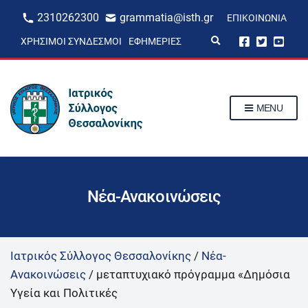
2310262300
grammatia@isth.gr
ΕΠΙΚΟΙΝΩΝΊΑ
E
ΧΡΉΣΙΜΟΙ ΣΎΝΔΕΣΜΟΙ
ΕΦΗΜΕΡΊΕΣ
x
p
a
n
d
s
MENU
e
a
r
c
h
f
o
r
Νέα-Ανακοινώσεις
m
Ιατρικός Σύλλογος Θεσσαλονίκης
/
Νέα-
Ανακοινώσεις
/
μεταπτυχιακό πρόγραμμα «Δημόσια
Υγεία και Πολιτικές