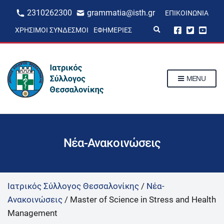
2310262300
grammatia@isth.gr
ΕΠΙΚΟΙΝΩΝΊΑ
E
ΧΡΉΣΙΜΟΙ ΣΎΝΔΕΣΜΟΙ
ΕΦΗΜΕΡΊΕΣ
x
p
a
n
d
s
MENU
e
a
r
c
h
f
o
r
Νέα-Ανακοινώσεις
m
Ιατρικός Σύλλογος Θεσσαλονίκης
/
Νέα-
Ανακοινώσεις
/
Master of Science in Stress and Health
Management