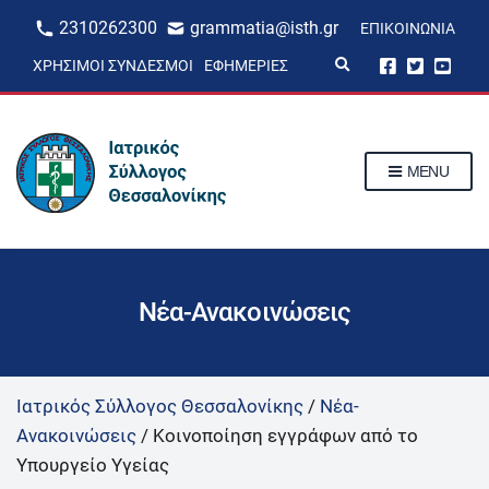
2310262300
grammatia@isth.gr
ΕΠΙΚΟΙΝΩΝΊΑ
E
ΧΡΉΣΙΜΟΙ ΣΎΝΔΕΣΜΟΙ
ΕΦΗΜΕΡΊΕΣ
x
p
a
n
d
s
MENU
e
a
r
c
h
f
o
r
Νέα-Ανακοινώσεις
m
Ιατρικός Σύλλογος Θεσσαλονίκης
/
Νέα-
Ανακοινώσεις
/
Κοινοποίηση εγγράφων από το
Υπουργείο Υγείας