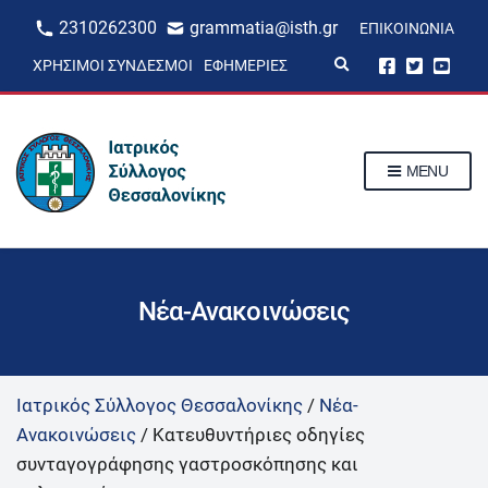
2310262300
grammatia@isth.gr
ΕΠΙΚΟΙΝΩΝΊΑ
E
ΧΡΉΣΙΜΟΙ ΣΎΝΔΕΣΜΟΙ
ΕΦΗΜΕΡΊΕΣ
x
p
a
n
d
s
MENU
e
a
r
c
h
f
o
r
Νέα-Ανακοινώσεις
m
Ιατρικός Σύλλογος Θεσσαλονίκης
/
Νέα-
Ανακοινώσεις
/
Κατευθυντήριες οδηγίες
συνταγογράφησης γαστροσκόπησης και