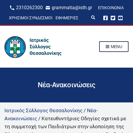
2310262300
grammatia@isth.gr
ΕΠΙΚΟΙΝΩΝΊΑ
E
ΧΡΉΣΙΜΟΙ ΣΎΝΔΕΣΜΟΙ
ΕΦΗΜΕΡΊΕΣ
x
p
a
n
d
s
MENU
e
a
r
c
h
f
o
r
Νέα-Ανακοινώσεις
m
Ιατρικός Σύλλογος Θεσσαλονίκης
/
Νέα-
Ανακοινώσεις
/
Κατευθυντήριες Οδηγίες σχετικά με
τη συμμετοχή των Παιδιάτρων στην υλοποίηση της