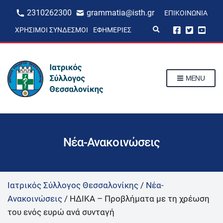
2310262300
grammatia@isth.gr
ΕΠΙΚΟΙΝΩΝΊΑ
E
ΧΡΉΣΙΜΟΙ ΣΎΝΔΕΣΜΟΙ
ΕΦΗΜΕΡΊΕΣ
x
p
a
n
d
s
MENU
e
a
r
c
h
f
o
r
Νέα-Ανακοινώσεις
m
Ιατρικός Σύλλογος Θεσσαλονίκης
/
Νέα-
Ανακοινώσεις
/
ΗΔΙΚΑ – Προβλήματα με τη χρέωση
του ενός ευρώ ανά συνταγή