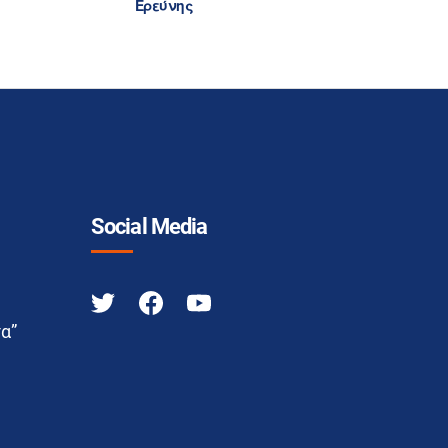
Ερεύνης
Social Media
α”