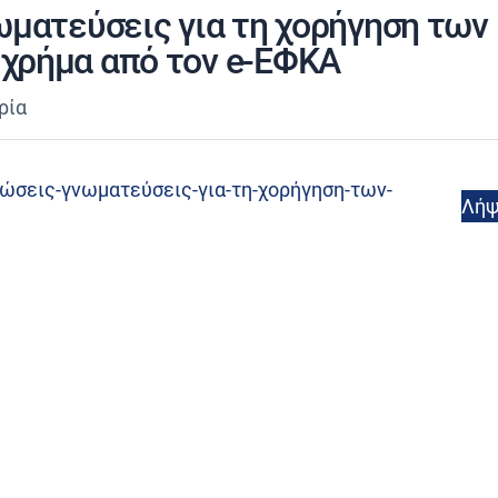
ωματεύσεις για τη χορήγηση των
χρήμα από τον e-ΕΦΚΑ
ρία
σεις-γνωματεύσεις-για-τη-χορήγηση-των-
Λή