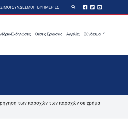
E
ΣΙΜΟΙ ΣΎΝΔΕΣΜΟΙ
ΕΦΗΜΕΡΊΕΣ
x
p
a
n
d
s
νέδρια-Εκδηλώσεις
Θέσεις Εργασίας
Αγγελίες
Σύνδεσμοι
e
a
r
c
h
f
o
r
m
χορήγηση των παροχών των παροχών σε χρήμα