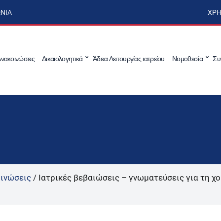
ΩΝΊΑ
ΧΡΉ
νακοινώσεις
Δικαιολογητικά
Άδεια Λειτουργίας ιατρείου
Νομοθεσία
Συ
ινώσεις
/
Ιατρικές βεβαιώσεις – γνωματεύσεις για τη 