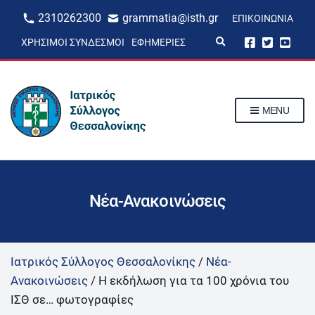
2310262300
grammatia@isth.gr
ΕΠΙΚΟΙΝΩΝΊΑ
E
ΧΡΉΣΙΜΟΙ ΣΎΝΔΕΣΜΟΙ
ΕΦΗΜΕΡΊΕΣ
x
p
a
n
d
s
MENU
e
a
r
c
h
f
o
r
Νέα-Ανακοινώσεις
m
Ιατρικός Σύλλογος Θεσσαλονίκης
/
Νέα-
Ανακοινώσεις
/
Η εκδήλωση για τα 100 χρόνια του
ΙΣΘ σε… φωτογραφίες