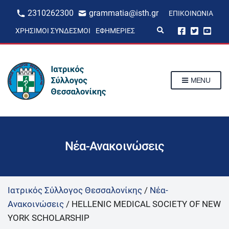
2310262300
grammatia@isth.gr
ΕΠΙΚΟΙΝΩΝΊΑ
E
ΧΡΉΣΙΜΟΙ ΣΎΝΔΕΣΜΟΙ
ΕΦΗΜΕΡΊΕΣ
x
p
a
n
d
s
MENU
e
a
r
c
h
f
o
r
Νέα-Ανακοινώσεις
m
Ιατρικός Σύλλογος Θεσσαλονίκης
/
Νέα-
Ανακοινώσεις
/
HELLENIC MEDICAL SOCIETY OF NEW
YORK SCHOLARSHIP