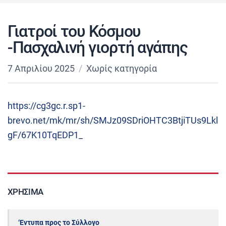
Γιατροί του Κόσμου
-Πασχαλινή γιορτή αγάπης
7 Απριλίου 2025
Χωρίς κατηγορία
https://cg3gc.r.sp1-
brevo.net/mk/mr/sh/SMJz09SDriOHTC3BtjiTUs9Lkl
gF/67K10TqEDP1_
ΧΡΉΣΙΜΑ
‘Εντυπα προς το Σύλλογο