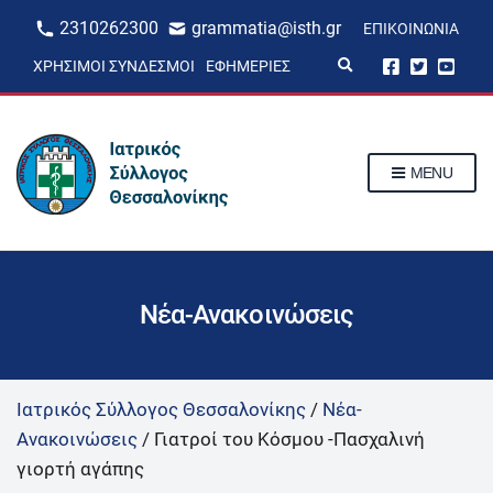
2310262300
grammatia@isth.gr
ΕΠΙΚΟΙΝΩΝΊΑ
E
ΧΡΉΣΙΜΟΙ ΣΎΝΔΕΣΜΟΙ
ΕΦΗΜΕΡΊΕΣ
x
p
a
n
d
s
MENU
e
a
r
c
h
f
o
r
Νέα-Ανακοινώσεις
m
Ιατρικός Σύλλογος Θεσσαλονίκης
/
Νέα-
Ανακοινώσεις
/
Γιατροί του Κόσμου -Πασχαλινή
γιορτή αγάπης