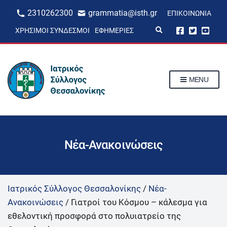
2310262300
grammatia@isth.gr
ΕΠΙΚΟΙΝΩΝΊΑ
E
ΧΡΉΣΙΜΟΙ ΣΎΝΔΕΣΜΟΙ
ΕΦΗΜΕΡΊΕΣ
x
p
a
n
d
s
MENU
e
a
r
c
h
f
o
r
Νέα-Ανακοινώσεις
m
Ιατρικός Σύλλογος Θεσσαλονίκης
/
Νέα-
Ανακοινώσεις
/
Γιατροί του Κόσμου – κάλεσμα για
εθελοντική προσφορά στο πολυιατρείο της