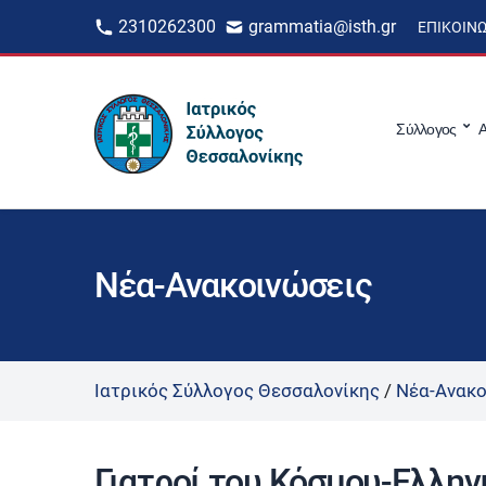
2310262300
grammatia@isth.gr
ΕΠΙΚΟΙΝ
Σύλλογος
Α
Νέα-Ανακοινώσεις
Ιατρικός Σύλλογος Θεσσαλονίκης
/
Νέα-Ανακο
Γιατροί του Κόσμου-Ελλην