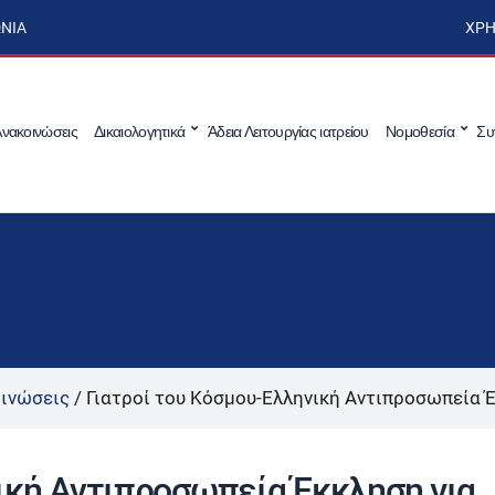
ΩΝΊΑ
ΧΡΉ
νακοινώσεις
Δικαιολογητικά
Άδεια Λειτουργίας ιατρείου
Νομοθεσία
Συ
ινώσεις
/
Γιατροί του Κόσμου-Ελληνική Αντιπροσωπεία Έ
ική Αντιπροσωπεία Έκκληση για