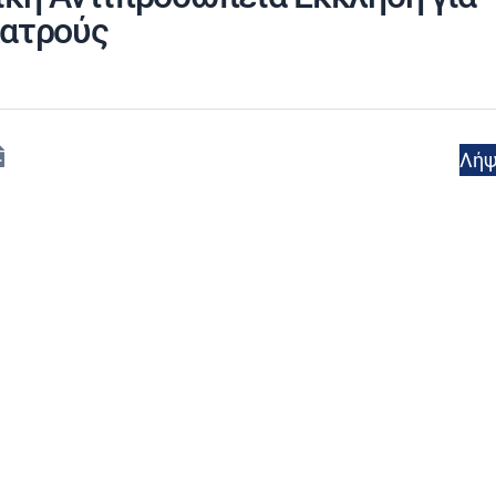
ιατρούς
Λή