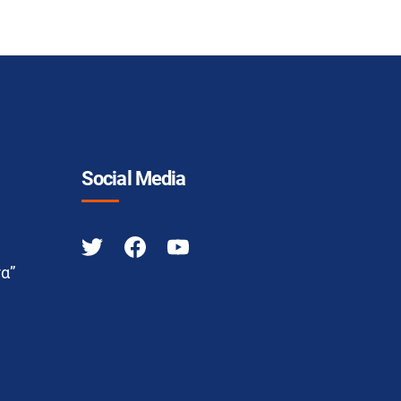
Social Media
α”