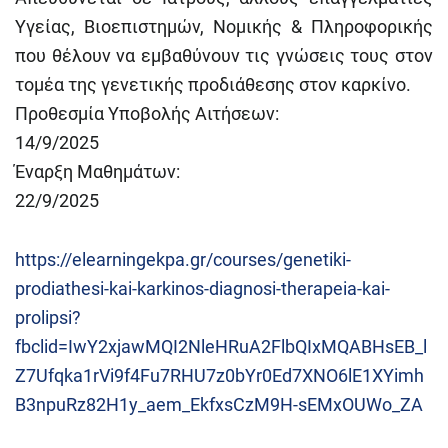
Υγείας, Βιοεπιστημών, Νομικής & Πληροφορικής
που θέλουν να εμβαθύνουν τις γνώσεις τους στον
τομέα της γενετικής προδιάθεσης στον καρκίνο.
Προθεσμία Υποβολής Αιτήσεων:
14/9/2025
Έναρξη Μαθημάτων:
22/9/2025
https://elearningekpa.gr/courses/genetiki-
prodiathesi-kai-karkinos-diagnosi-therapeia-kai-
prolipsi?
fbclid=IwY2xjawMQI2NleHRuA2FlbQIxMQABHsEB_l
Z7Ufqka1rVi9f4Fu7RHU7z0bYr0Ed7XNO6lE1XYimh
B3npuRz82H1y_aem_EkfxsCzM9H-sEMxOUWo_ZA