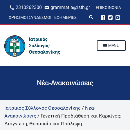
2310262300
grammatia@isth.gr
ΕΠΙΚΟΙΝΩΝΊΑ
E
ΧΡΉΣΙΜΟΙ ΣΎΝΔΕΣΜΟΙ
ΕΦΗΜΕΡΊΕΣ
x
p
a
n
d
s
MENU
e
a
r
c
h
f
o
r
Νέα-Ανακοινώσεις
m
Ιατρικός Σύλλογος Θεσσαλονίκης
/
Νέα-
Ανακοινώσεις
/
Γενετική Προδιάθεση και Καρκίνος:
Διάγνωση, Θεραπεία και Πρόληψη