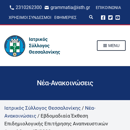
2310262300
grammatia@isth.gr
ΕΠΙΚΟΙΝΩΝΊΑ
E
ΧΡΉΣΙΜΟΙ ΣΎΝΔΕΣΜΟΙ
ΕΦΗΜΕΡΊΕΣ
x
p
a
n
d
s
MENU
e
a
r
c
h
f
o
r
Νέα-Ανακοινώσεις
m
Ιατρικός Σύλλογος Θεσσαλονίκης
/
Νέα-
Ανακοινώσεις
/
Εβδομαδιαία Έκθεση
Επιδημιολογικής Επιτήρησης Αναπνευστικών