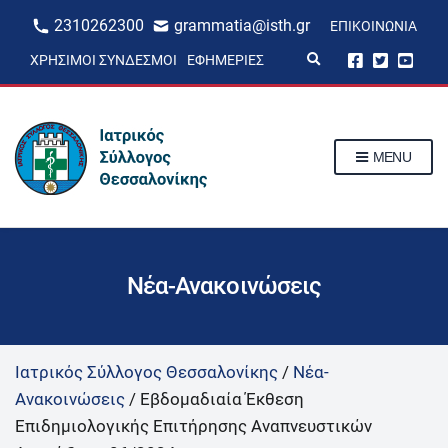
2310262300
grammatia@isth.gr
ΕΠΙΚΟΙΝΩΝΊΑ
E
ΧΡΉΣΙΜΟΙ ΣΎΝΔΕΣΜΟΙ
ΕΦΗΜΕΡΊΕΣ
x
p
a
n
d
s
MENU
e
a
r
c
h
f
o
r
Νέα-Ανακοινώσεις
m
Ιατρικός Σύλλογος Θεσσαλονίκης
/
Νέα-
Ανακοινώσεις
/
Εβδομαδιαία Έκθεση
Επιδημιολογικής Επιτήρησης Αναπνευστικών