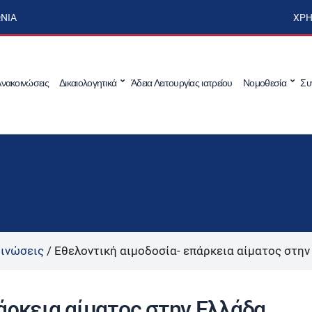
ΩΝΊΑ
ΧΡΉ
νακοινώσεις
Δικαιολογητικά
Άδεια Λειτουργίας ιατρείου
Νομοθεσία
Συ
ινώσεις
/
Εθελοντική αιμοδοσία- επάρκεια αίματος στην
άρκεια αίματος στην Ελλάδα