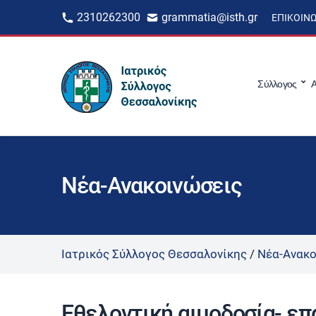
2310262300
grammatia@isth.gr
ΕΠΙΚΟΙΝ
Σύλλογος
Α
Νέα-Ανακοινώσεις
Ιατρικός Σύλλογος Θεσσαλονίκης
/
Νέα-Ανακο
Εθελοντική αιμοδοσία- επ