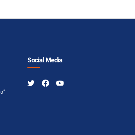
Social Media
α”