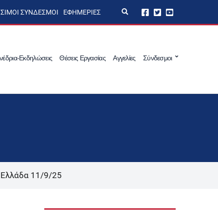
E
ΣΙΜΟΙ ΣΎΝΔΕΣΜΟΙ
ΕΦΗΜΕΡΊΕΣ
x
p
a
n
d
s
νέδρια-Εκδηλώσεις
Θέσεις Εργασίας
Αγγελίες
Σύνδεσμοι
e
a
r
c
h
f
o
r
m
 Ελλάδα 11/9/25