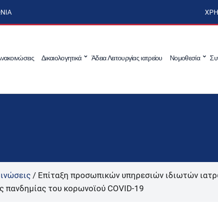
ΩΝΊΑ
ΧΡΉ
νακοινώσεις
Δικαιολογητικά
Άδεια Λειτουργίας ιατρείου
Νομοθεσία
Συ
ινώσεις
/
Επίταξη προσωπικών υπηρεσιών ιδιωτών ιατρ
της πανδημίας του κορωνοϊού COVID-19