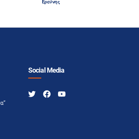
Ερεύνης
Social Media
α”