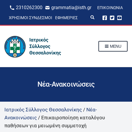
2310262300
grammatia@isth.gr
ΕΠΙΚΟΙΝΩΝΊΑ
E
ΧΡΉΣΙΜΟΙ ΣΎΝΔΕΣΜΟΙ
ΕΦΗΜΕΡΊΕΣ
x
p
a
n
d
s
MENU
e
a
r
c
h
f
o
r
Νέα-Ανακοινώσεις
m
Ιατρικός Σύλλογος Θεσσαλονίκης
/
Νέα-
Ανακοινώσεις
/
Επικαιροποίηση καταλόγου
παθήσεων για μειωμένη συμμετοχή