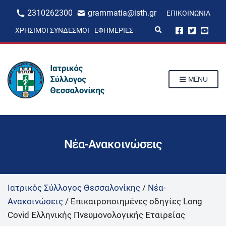
2310262300
grammatia@isth.gr
ΕΠΙΚΟΙΝΩΝΊΑ
E
ΧΡΉΣΙΜΟΙ ΣΎΝΔΕΣΜΟΙ
ΕΦΗΜΕΡΊΕΣ
x
p
a
n
d
s
MENU
e
a
r
c
h
f
o
r
Νέα-Ανακοινώσεις
m
Ιατρικός Σύλλογος Θεσσαλονίκης
/
Νέα-
Ανακοινώσεις
/
Επικαιροποιημένες οδηγίες Long
Covid Ελληνικής Πνευμονολογικής Εταιρείας