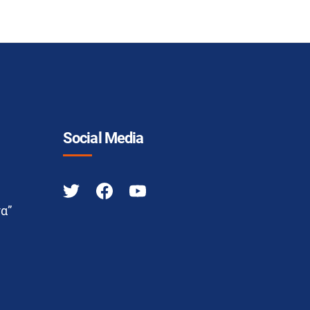
Social Media
α”