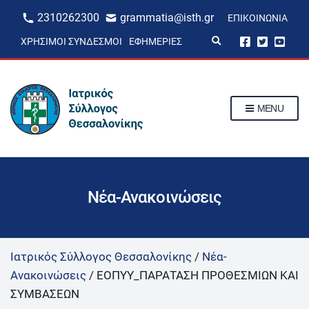
2310262300
grammatia@isth.gr
ΕΠΙΚΟΙΝΩΝΊΑ
E
ΧΡΉΣΙΜΟΙ ΣΎΝΔΕΣΜΟΙ
ΕΦΗΜΕΡΊΕΣ
x
p
a
n
d
s
MENU
e
a
r
c
h
f
o
r
Νέα-Ανακοινώσεις
m
Ιατρικός Σύλλογος Θεσσαλονίκης
/
Νέα-
Ανακοινώσεις
/
ΕΟΠΥΥ_ΠΑΡΑΤΑΣΗ ΠΡΟΘΕΣΜΙΩΝ ΚΑΙ
ΣΥΜΒΑΣΕΩΝ